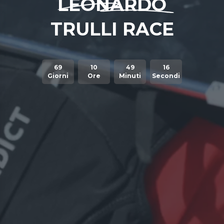
LEONARDO
TRULLI RACE
69
10
49
15
Giorni
Ore
Minuti
Secondi