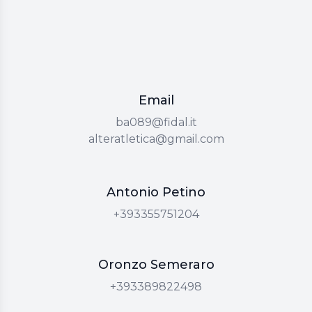
Email
Email
ba089@fidal.it
Email
alteratletica@gmail.com
Phone number
Antonio Petino
Antonio Petino
Antonio Petino
+393355751204
Oronzo Semeraro
Oronzo Semeraro
+393389822498