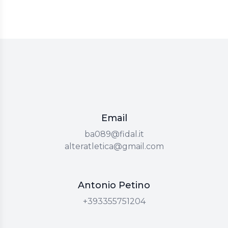
Email
Email
ba089@fidal.it
Email
alteratletica@gmail.com
Phone number
Antonio Petino
Antonio Petino
Antonio Petino
+393355751204